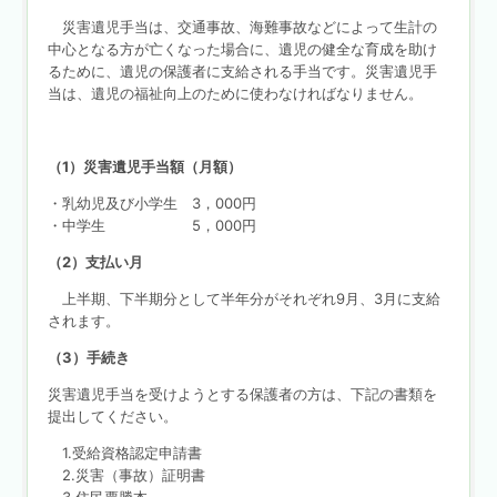
災害遺児手当は、交通事故、海難事故などによって生計の
中心となる方が亡くなった場合に、遺児の健全な育成を助け
るために、遺児の保護者に支給される手当です。災害遺児手
当は、遺児の福祉向上のために使わなければなりません。
（1）災害遺児手当額（月額）
・乳幼児及び小学生 3，000円
・中学生 5，000円
（2）支払い月
上半期、下半期分として半年分がそれぞれ9月、3月に支給
されます。
（3）手続き
災害遺児手当を受けようとする保護者の方は、下記の書類を
提出してください。
1.受給資格認定申請書
2.災害（事故）証明書
3.住民票謄本