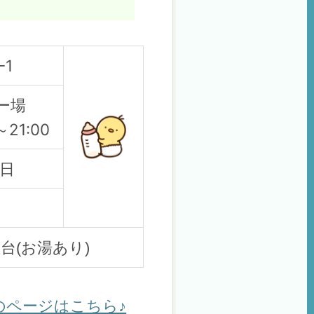
-1
リー場
21:00
5日
台(お湯あり)
のページはこちら♪