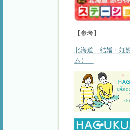
【参考】
北海道 結婚・妊娠
ム）」