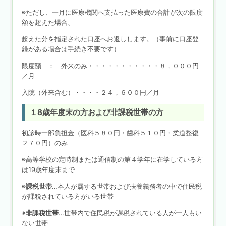
※ただし、一月に医療機関へ支払った医療費の合計が次の限度
額を超えた場合、
超えた分を指定された口座へお返しします。（事前に口座登
録がある場合は手続き不要です）
限度額 ： 外来のみ・・・・・・・・・・・８，０００円
／月
入院（外来含む）・・・・２４，６００円／月
１8歳年度末の方および非課税世帯の方
初診時一部負担金（医科５８０円・歯科５１０円・柔道整復
２７０円）のみ
※高等学校の定時制または通信制の第４学年に在学している方
は19歳年度末まで
※
課税世帯
…本人が属する世帯および扶養義務者の中で住民税
が課税されている方がいる世帯
※
非課税世帯
…世帯内で住民税が課税されている人が一人もい
ない世帯