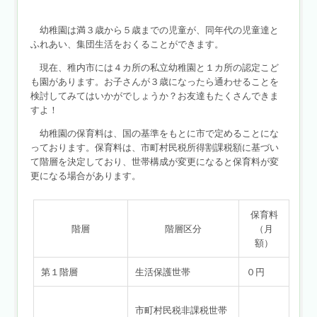
幼稚園は満３歳から５歳までの児童が、同年代の児童達と
ふれあい、集団生活をおくることができます。
現在、稚内市には４カ所の私立幼稚園と１カ所の認定こど
も園があります。お子さんが３歳になったら通わせることを
検討してみてはいかがでしょうか？お友達もたくさんできま
すよ！
幼稚園の保育料は、国の基準をもとに市で定めることにな
っております。保育料は、市町村民税所得割課税額に基づい
て階層を決定しており、世帯構成が変更になると保育料が変
更になる場合があります。
保育料
階層
階層区分
（月
額）
第１階層
生活保護世帯
０円
市町村民税非課税世帯