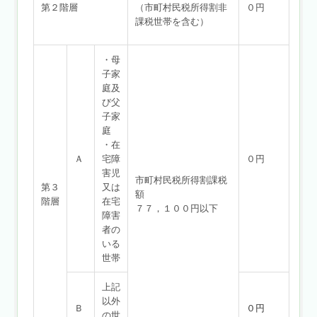
第２階層
（市町村民税所得割非
０円
課税世帯を含む）
・母
子家
庭及
び父
子家
庭
・在
Ａ
宅障
０円
害児
市町村民税所得割課税
第３
又は
額
階層
在宅
７７，１００円以下
障害
者の
いる
世帯
上記
以外
Ｂ
０円
の世