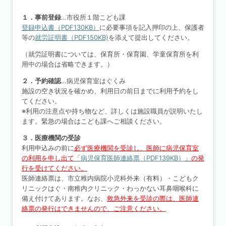
１．事前登録
…市役所１階こども課
登録申込書（PDF130KB）
に必要事項を記入押印の上、保護者
等の
就労証明書（PDF150KB)
を添えて提出してください。
（就労証明書については、保育所・保育園、学童保育所を利
用中の場合は省略できます。）
２．予約確認
…病児保育室はぐくみ
施設の空き状況を確かめ、利用日の前日までに利用予約をし
てください。
※利用の注意点や持ち物など、詳しくは施設職員が説明いたし
ます。緊急の場合はこども課へご相談ください。
３．医療機関の受診
利用申込みの前に
必ず医療機関を受診し、医師に病児保育室
の利用を申し出て
「
病児保育医師連絡票（PDF139KB）
」
の発
行を受けてください。
医師連絡票は、市立稚内病院小児科外来（有料）・こどもク
リニックはぐ・南稚内クリニック・わっかない耳鼻咽喉科に
備え付けてあります。なお、
救急外来を受診の際は、医師連
絡票の発行はできませんので、ご注意ください。