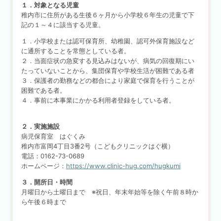
１．対象となる児童
稚内市に住所がある生後６ヶ月から小学校６年生の児童で下
記の１～４に該当する児童。
１．小学校または認可保育所、幼稚園、認可外保育施設など
に通所することを常態としている者。
２．当面症状の急変する見込みはないが、病気の回復期にい
たっていないことから、集団保育や学校生活が困難である者
３．
保護者の勤務などの都合により家庭で保育を行うことが
困難である者。
４．
事前に本事業にかかる利用者登録をしている者。
２．実施施設
病児保育室 はぐくみ
稚内市富岡4丁目3番2号（こどもクリニックはぐ横）
電話：0162-73-0689
ホームページ：
https://www.clinic-hug.com/hugkumi
３．開所日・時間
月曜日から土曜日まで ※祝日、年末年始等を除く午前８時か
ら午後６時まで