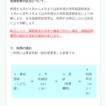
利用世帯の区分について…
利用する月が４月から８月までは前年度の市民税課税状況、
９月から翌年３月までは当年度分の市民税課税状況により判
断します。生活保護受給世帯は、利用する時点における状況
により判断します。
転入により、課税状況を当市で確認できない場合、課税証明
書
等の提出を求める場合があります。
５．利用の流れ
ご利用には事前登録（毎年度更新）が必要です。
４．
１．事前
２．予
３．受
利用
登録
約確認
診
申込
⇒
⇒
⇒
（こども
（はぐ
（医療
（は
課）
くみ）
機関）
ぐく
み）