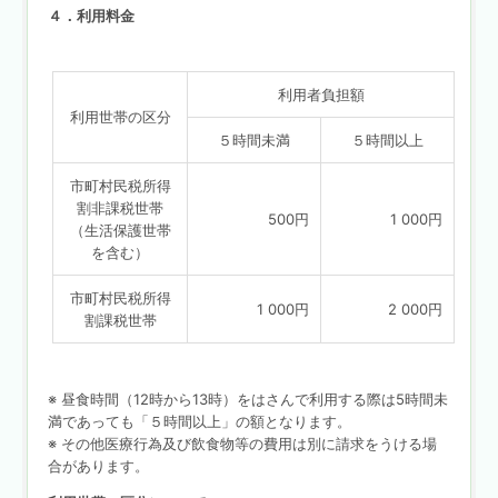
４．利用料金
利用者負担額
利用世帯の区分
５時間未満
５時間以上
市町村民税所得
割非課税世帯
500円
1 000円
（生活保護世帯
を含む）
市町村民税所得
1 000円
2 000円
割課税世帯
※ 昼食時間（12時から13時）をはさんで利用する際は5時間未
満であっても「５時間以上」の額となります。
※ その他医療行為及び飲食物等の費用は別に請求をうける場
合があります。