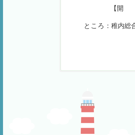
【開 会】1
ところ：稚内総合