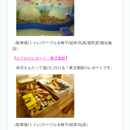
（駐車場/トイレ/テーブル＆椅子/絵本/玩具/授乳室/複合施
設）
【
おでかけレポート 東児童館
】
幼児さんだって遊びに行ける！東児童館のレポートです。
（駐車場/トイレ/テーブル＆椅子/絵本/玩具）