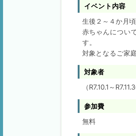
イベント内容
生後２～４か月
赤ちゃんについ
す。
対象となるご家
対象者
（R7.10.1～R7
参加費
無料